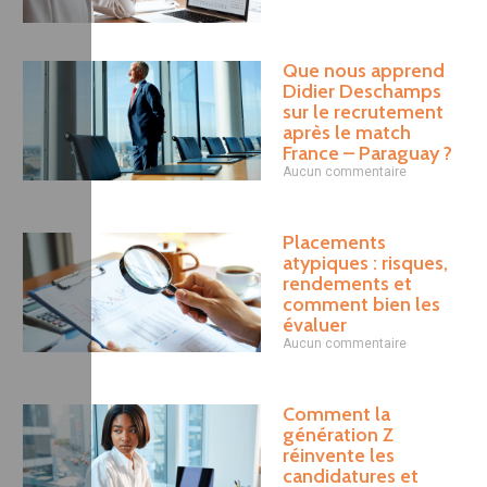
Que nous apprend
Didier Deschamps
sur le recrutement
après le match
France – Paraguay ?
Aucun commentaire
Placements
atypiques : risques,
rendements et
comment bien les
évaluer
Aucun commentaire
Comment la
génération Z
réinvente les
candidatures et