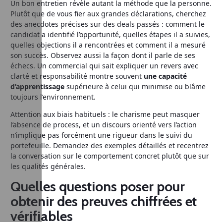
Un bon entretien révèle autant la méthode que la personne.
Plutôt que de vous fier aux grandes déclarations, cherchez
des anecdotes précises sur des deals passés : comment le
candidat a identifié l’opportunité, quelles étapes il a suivies,
quelles objections il a rencontrées et comment il a mesuré
son succès. Observez aussi la façon dont il parle de ses
échecs. Un commercial qui sait expliquer un revers avec
clarté et responsabilité montre souvent
une capacité
d’apprentissage
supérieure à celui qui minimise ou blâme
toujours l’environnement.
Attention aux biais habituels : le charisme peut masquer
l’absence de process, et un discours orienté vers l’action
n’implique pas forcément une rigueur dans le suivi du
portefeuille. Demandez des exemples détaillés et recentrez
la conversation sur le comportement concret plutôt que sur
les qualités générales.
Quelles questions poser pour
obtenir des preuves chiffrées et
vérifiables