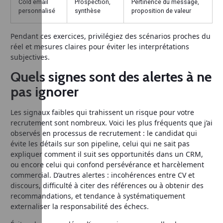
Cold email
Prospection,
Pertinence du message,
personnalisé
synthèse
proposition de valeur
Pendant ces exercices, privilégiez des scénarios proches du
réel et mesures claires pour éviter les interprétations
subjectives.
Quels signes sont des alertes à ne
pas ignorer
Les signaux faibles qui trahissent un risque pour votre
recrutement sont nombreux. Voici les plus fréquents que j’ai
observés en processus de recrutement : le candidat qui
évite les détails sur son pipeline, celui qui ne sait pas
expliquer comment il suit ses opportunités dans un CRM,
ou encore celui qui confond persévérance et harcèlement
commercial. D’autres alertes : incohérences entre CV et
discours, difficulté à citer des références ou à obtenir des
recommandations, et tendance à systématiquement
externaliser la responsabilité des échecs.