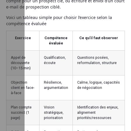
compte pour un prospect clé, ou écriture et envoi d’un court
e-mail de prospection ciblé.
Voici un tableau simple pour choisir l’exercice selon la
compétence évaluée
Exercice
Compétence
Ce qu’il faut observer
évaluée
Appel de
Qualification,
Questions posées,
découverte
écoute
reformulation, structure
(10–15 min)
Objection
Résilience,
Calme, logique, capacités
client en face-
argumentation
de négociation
à-face
Plan compte
Vision
Identification des enjeux,
succinct (1
stratégique,
alignement
page)
priorisation
priorités/ressources