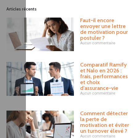
Articles récents
Faut-il encore
envoyer une lettre
de motivation pour
postuler ?
Aucun commentaire
Comparatif Ramify
et Nalo en 2026 :
frais, performances
et choix
d’assurance-vie
Aucun commentaire
Comment détecter
la perte de
motivation et éviter
un turnover élevé ?
Aucun commentaire