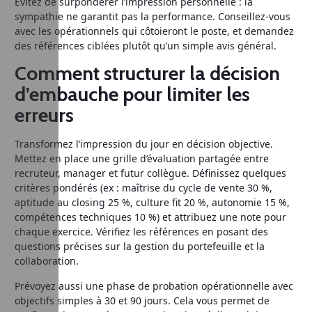
Évitez de surpondérer l’impression personnelle : la
sympathie ne garantit pas la performance. Conseillez-vous
avec les opérationnels qui côtoieront le poste, et demandez
des références ciblées plutôt qu’un simple avis général.
Comment structurer la décision
d’embauche pour limiter les
erreurs
Transformez l’impression du jour en décision objective.
Mettez en place une grille d’évaluation partagée entre
recruteur, manager et futur collègue. Définissez quelques
critères pondérés (ex : maîtrise du cycle de vente 30 %,
aptitude au closing 25 %, culture fit 20 %, autonomie 15 %,
compétences techniques 10 %) et attribuez une note pour
chaque exercice. Vérifiez les références en posant des
questions précises sur la gestion du portefeuille et la
collaboration.
Prévoyez aussi une phase de probation opérationnelle avec
objectifs simples à 30 et 90 jours. Cela vous permet de