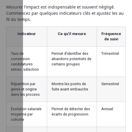
Mesurer l’impact est indispensable et souvent négligé.
Commencez par quelques indicateurs clés et ajustez les au
fil du temps.
Indicateur
Ce qu’il mesure
Fréquence
de suivi
Taux de
Permet d’identifier des
Trimestriel
conversion
abandons potentiels de
candidatures
certains groupes
entrec. sélection
Répartition par
Montre les points de
Semestriel
genre et origine
fuite avant embauche
dans les process
Évolution salariale
Permet de détecter des
Annuel
moyenne par
écarts de progression
cohorte