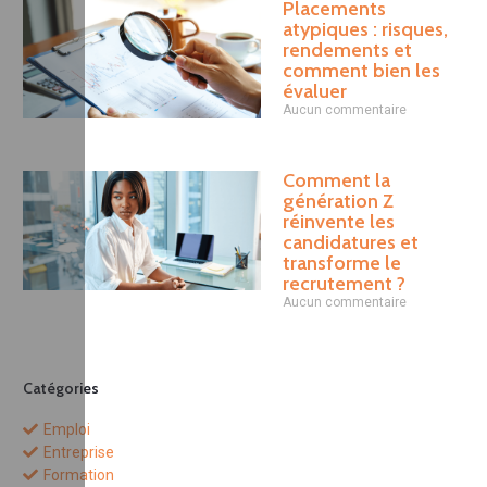
Placements
atypiques : risques,
rendements et
comment bien les
évaluer
Aucun commentaire
Comment la
génération Z
réinvente les
candidatures et
transforme le
recrutement ?
Aucun commentaire
Catégories
Emploi
Entreprise
Formation