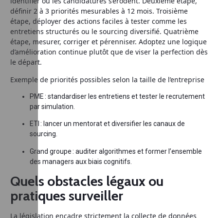
identifier où les candidatures s’érodent. Deuxième étape,
définir 2 à 3 priorités mesurables à 12 mois. Troisième
étape, déployer des actions faciles à tester comme les
entretiens structurés ou le sourcing diversifié. Quatrième
étape, mesurer, corriger et pérenniser. Adoptez une logique
d’amélioration continue plutôt que de viser la perfection dès
le départ.
Exemple de priorités possibles selon la taille de l’entreprise
PME : standardiser les entretiens et tester le recrutement
par simulation.
ETI : lancer un mentorat et diversifier les canaux de
sourcing.
Grand groupe : auditer algorithmes et former l’ensemble
des managers aux biais cognitifs.
Quels obstacles légaux ou
pratiques surveiller
La législation encadre strictement la collecte de données