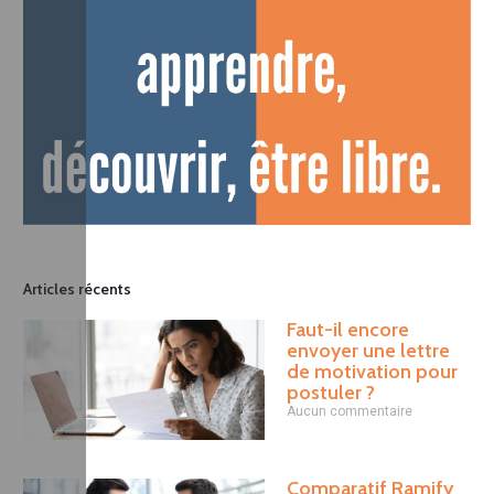
Articles récents
Faut-il encore
envoyer une lettre
de motivation pour
postuler ?
Aucun commentaire
Comparatif Ramify