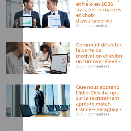
et Nalo en 2026 :
frais, performances
et choix
d’assurance-vie
Aucun commentaire
Comment détecter
la perte de
motivation et éviter
un turnover élevé ?
Aucun commentaire
Que nous apprend
Didier Deschamps
sur le recrutement
après le match
France – Paraguay ?
Aucun commentaire