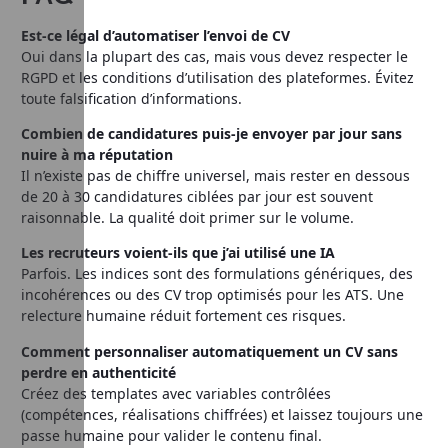
Est‑ce légal d’automatiser l’envoi de CV
Oui dans la plupart des cas, mais vous devez respecter le
RGPD et les conditions d’utilisation des plateformes. Évitez
toute falsification d’informations.
Combien de candidatures puis‑je envoyer par jour sans
nuire à ma réputation
Il n’existe pas de chiffre universel, mais rester en dessous
de 20 à 30 candidatures ciblées par jour est souvent
raisonnable. La qualité doit primer sur le volume.
Les recruteurs voient‑ils que j’ai utilisé une IA
Parfois. Les indices sont des formulations génériques, des
incohérences ou des CV trop optimisés pour les ATS. Une
relecture humaine réduit fortement ces risques.
Comment personnaliser automatiquement un CV sans
perdre en authenticité
Créez des templates avec variables contrôlées
(compétences, réalisations chiffrées) et laissez toujours une
passe humaine pour valider le contenu final.