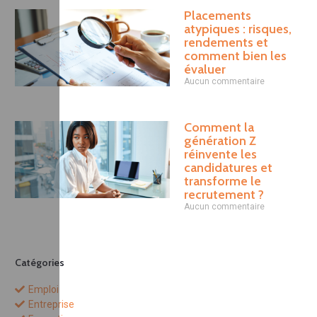
Placements
atypiques : risques,
rendements et
comment bien les
évaluer
Aucun commentaire
Comment la
génération Z
réinvente les
candidatures et
transforme le
recrutement ?
Aucun commentaire
Catégories
Emploi
Entreprise