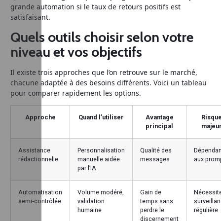
grande automation si le taux de retours positifs est
satisfaisant.
Quels outils choisir selon votre
niveau et vos objectifs
Il existe trois approches que l’on retrouve sur le marché,
chacune adaptée à des besoins différents. Voici un tableau
pour comparer rapidement les options.
Approche
Quand l’utiliser
Avantage
Risqu
principal
majeu
Assistance
Personnalisation
Qualité des
Dépenda
rédactionnelle
manuelle aidée
messages
aux prom
par l’IA
Automatisation
Volume modéré,
Gain de
Nécessit
semi‑contrôlée
validation
temps sans
surveilla
humaine
perdre le
régulière
discernement