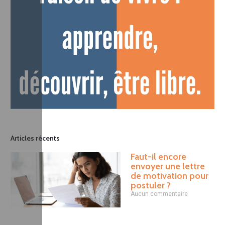
Articles récents
Faut-il encore
envoyer une lettre
de motivation pour
postuler ?
Aucun commentaire