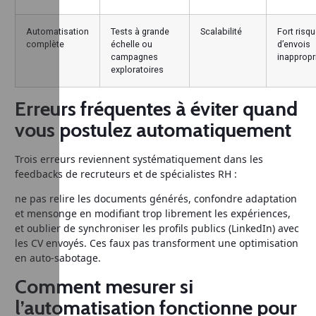
Automatisation
Tests à grande
Scalabilité
Fort risq
complète
échelle ou
d’envois
campagnes
inappropr
exploratoires
Erreurs fréquentes à éviter quand
vous postulez automatiquement
Trois erreurs reviennent systématiquement dans les
feedbacks de recruteurs et de spécialistes RH :
ne pas relire les documents générés, confondre adaptation
et mensonge en modifiant trop librement les expériences,
et oublier de synchroniser les profils publics (LinkedIn) avec
les CV envoyés. Ces faux pas transforment une optimisation
en auto‑sabotage.
Comment mesurer si
l’automatisation fonctionne pour