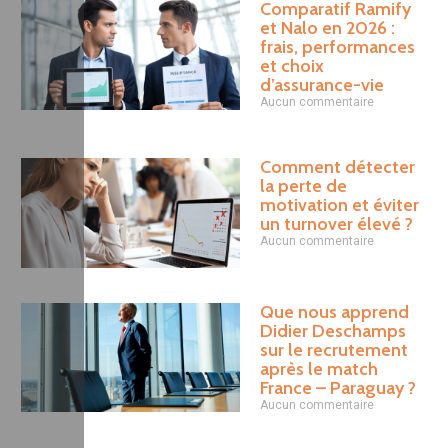
Comparatif Ramify
et Nalo en 2026 :
frais, performances
et choix
d’assurance-vie
Aucun commentaire
Comment détecter
la perte de
motivation et éviter
un turnover élevé ?
Aucun commentaire
Que nous apprend
Didier Deschamps
sur le recrutement
après le match
France – Paraguay ?
Aucun commentaire