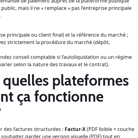
sa demande de paiement auprès de la plateforme publique
public, mais il ne « remplace » pas l’entreprise principale
.
se principale ou client final) et la référence du marché ;
ivez strictement la procédure du marché (dépôt,
andez conseil comptable si l’autoliquidation ou un régime
arier selon la nature des travaux et le contrat).
 quelles plateformes
nt ça fonctionne
?
 des factures structurées :
Factur‑X
(PDF lisible + couche
s souhaitez garder une version visuelle (PDF) tout en