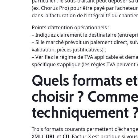
particulier : le sous‑traitant peut déposer 
(ex. Chorus Pro) pour être payé par l’acheteur 
dans la facturation de l’intégralité du chantier
Points d’attention opérationnels :
– Indiquez clairement le destinataire (entrepri
– Si le marché prévoit un paiement direct, su
validation, pièces justificatives) ;
– Vérifiez le régime de TVA applicable et dem
spécifique s’applique (les règles TVA peuvent v
Quels formats et
choisir ? Comme
techniquement 
Trois formats courants permettent d’échanger
XML),
UBL
et
CII
. Factur‑X est pratique si vou