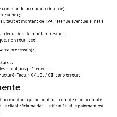
 de commande ou numéro interne) ;
turation) ;
HT, taux et montant de TVA, retenue éventuelle, net à
eur déduction du montant restant ;
que, non réutilisée).
votre processus) :
cturée.
es situations précédentes.
tructuré (Factur‑X / UBL / CII) sans erreurs.
uente
nt un montant qui ne tient pas compte d’un acompte
, le client réclame des justificatifs, et le paiement est
.