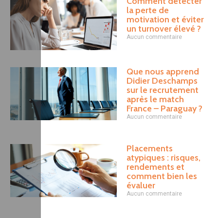
Comment détecter
la perte de
motivation et éviter
un turnover élevé ?
Aucun commentaire
Que nous apprend
Didier Deschamps
sur le recrutement
après le match
France – Paraguay ?
Aucun commentaire
Placements
atypiques : risques,
rendements et
comment bien les
évaluer
Aucun commentaire