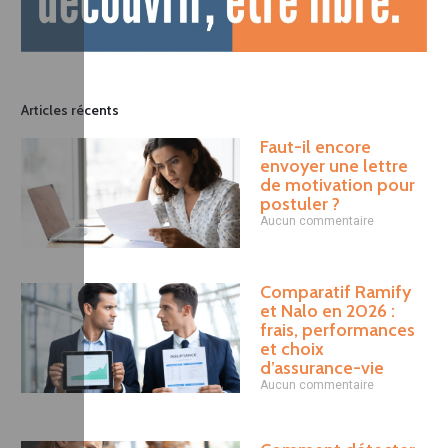
Articles récents
Faut-il encore
envoyer une lettre
de motivation pour
postuler ?
Aucun commentaire
Comparatif Ramify
et Nalo en 2026 :
frais, performances
et choix
d’assurance-vie
Aucun commentaire