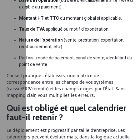
Date de l’opération
(ou date d’encaissement si la TVA est
exigible au paiement).
Montant HT et TTC
ou montant global si applicable.
Taux de TVA
appliqué ou motif d’exonération.
Nature de l’opération
(vente, prestation, exportation,
remboursement, etc.).
Parfois : mode de paiement, canal de vente, identifiant du
point de vente.
Conseil pratique : établissez une matrice de
correspondance entre les champs de vos systèmes
(caisse/ERP/compta) et les champs exigés par l’État. Sans
mapping clair, vous multipliez les erreurs.
Qui est obligé et quel calendrier
faut-il retenir ?
Le déploiement est progressif par taille d’entreprise. Les
calendriers peuvent évoluer mais, dans la logique actuelle