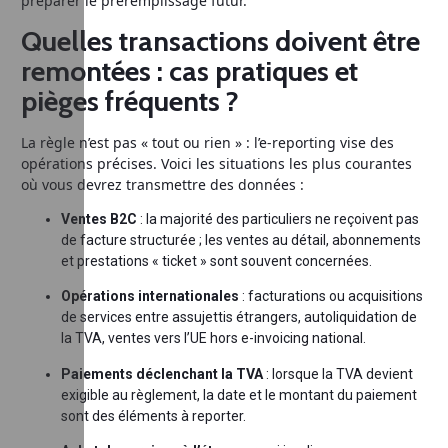
préparer le préremplissage futur.
Quelles transactions doivent être
remontées : cas pratiques et
pièges fréquents ?
La règle n’est pas « tout ou rien » : l’e-reporting vise des
opérations précises. Voici les situations les plus courantes
où vous devrez transmettre des données :
Ventes B2C
: la majorité des particuliers ne reçoivent pas
de facture structurée ; les ventes au détail, abonnements
et prestations « ticket » sont souvent concernées.
Opérations internationales
: facturations ou acquisitions
de services entre assujettis étrangers, autoliquidation de
la TVA, ventes vers l’UE hors e-invoicing national.
Paiements déclenchant la TVA
: lorsque la TVA devient
exigible au règlement, la date et le montant du paiement
sont des éléments à reporter.