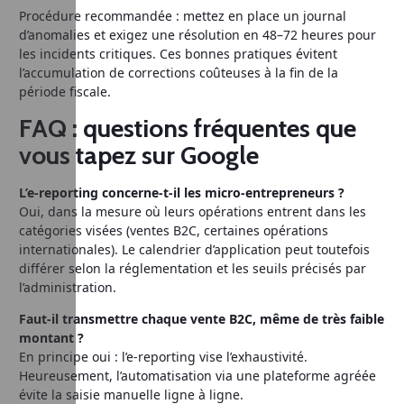
Procédure recommandée : mettez en place un journal
d’anomalies et exigez une résolution en 48–72 heures pour
les incidents critiques. Ces bonnes pratiques évitent
l’accumulation de corrections coûteuses à la fin de la
période fiscale.
FAQ : questions fréquentes que
vous tapez sur Google
L’e-reporting concerne-t-il les micro-entrepreneurs ?
Oui, dans la mesure où leurs opérations entrent dans les
catégories visées (ventes B2C, certaines opérations
internationales). Le calendrier d’application peut toutefois
différer selon la réglementation et les seuils précisés par
l’administration.
Faut-il transmettre chaque vente B2C, même de très faible
montant ?
En principe oui : l’e-reporting vise l’exhaustivité.
Heureusement, l’automatisation via une plateforme agréée
évite la saisie manuelle ligne à ligne.