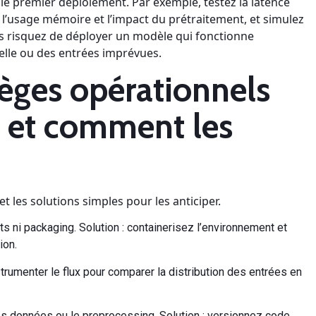
 le premier déploiement. Par exemple, testez la latence
z l’usage mémoire et l’impact du prétraitement, et simulez
us risquez de déployer un modèle qui fonctionne
elle ou des entrées imprévues.
ièges opérationnels
s et comment les
t les solutions simples pour les anticiper.
s ni packaging. Solution : containerisez l’environnement et
ion.
strumenter le flux pour comparer la distribution des entrées en
s données ou le preprocessing. Solution : versionnez code,