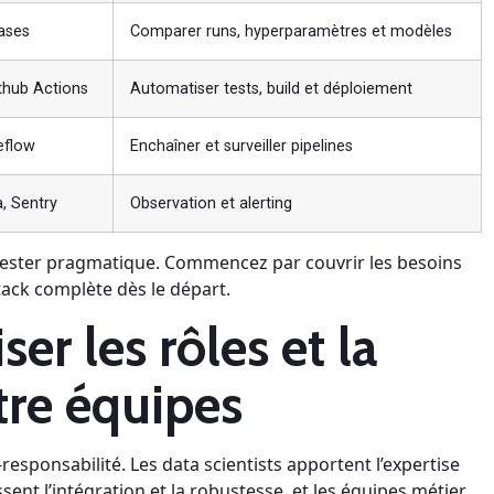
ases
Comparer runs, hyperparamètres et modèles
ithub Actions
Automatiser tests, build et déploiement
eflow
Enchaîner et surveiller pipelines
, Sentry
Observation et alerting
t rester pragmatique. Commencez par couvrir les besoins
tack complète dès le départ.
r les rôles et la
tre équipes
responsabilité. Les data scientists apportent l’expertise
ent l’intégration et la robustesse, et les équipes métier