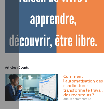
Articles récents
Comment
l’automatisation des
candidatures
transforme le travail
des recruteurs ?
Aucun commentaire