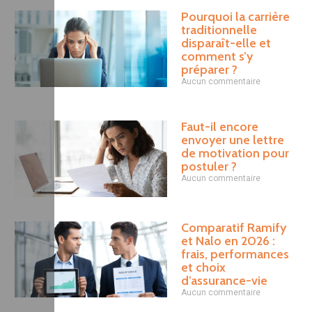
Pourquoi la carrière
traditionnelle
disparaît-elle et
comment s’y
préparer ?
Aucun commentaire
Faut-il encore
envoyer une lettre
de motivation pour
postuler ?
Aucun commentaire
Comparatif Ramify
et Nalo en 2026 :
frais, performances
et choix
d’assurance-vie
Aucun commentaire