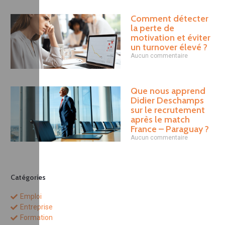
Comment détecter
la perte de
motivation et éviter
un turnover élevé ?
Aucun commentaire
Que nous apprend
Didier Deschamps
sur le recrutement
après le match
France – Paraguay ?
Aucun commentaire
Catégories
Emploi
Entreprise
Formation