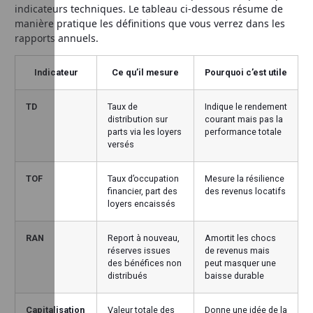
indicateurs techniques. Le tableau ci-dessous résume de
manière pratique les définitions que vous verrez dans les
rapports annuels.
Indicateur
Ce qu’il mesure
Pourquoi c’est utile
TD
Taux de
Indique le rendement
distribution sur
courant mais pas la
parts via les loyers
performance totale
versés
TOF
Taux d’occupation
Mesure la résilience
financier, part des
des revenus locatifs
loyers encaissés
RAN
Report à nouveau,
Amortit les chocs
réserves issues
de revenus mais
des bénéfices non
peut masquer une
distribués
baisse durable
Capitalisation
Valeur totale des
Donne une idée de la