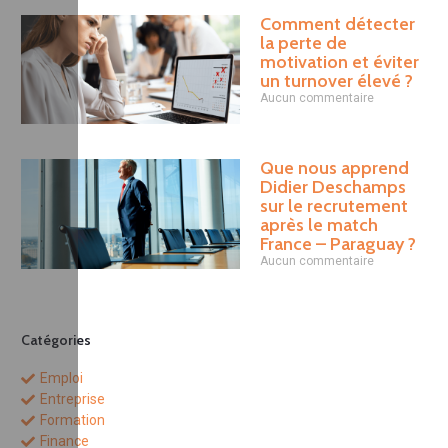
Comment détecter
la perte de
motivation et éviter
un turnover élevé ?
Aucun commentaire
Que nous apprend
Didier Deschamps
sur le recrutement
après le match
France – Paraguay ?
Aucun commentaire
Catégories
Emploi
Entreprise
Formation
Finance