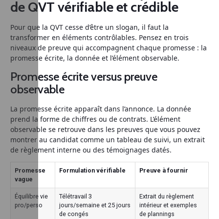
de QVT vérifiable et crédible
Pour que la QVT cesse d’être un slogan, il faut la
transformer en éléments contrôlables. Pensez en trois
niveaux de preuve qui accompagnent chaque promesse : la
promesse écrite, la donnée et l’élément observable.
Promesse écrite versus preuve
observable
La promesse écrite apparaît dans l’annonce. La donnée
prend la forme de chiffres ou de contrats. L’élément
observable se retrouve dans les preuves que vous pouvez
montrer au candidat comme un tableau de suivi, un extrait
de règlement interne ou des témoignages datés.
Promesse
Formulation vérifiable
Preuve à fournir
vague
Équilibre vie
Télétravail 3
Extrait du règlement
pro/perso
jours/semaine et 25 jours
intérieur et exemples
de congés
de plannings