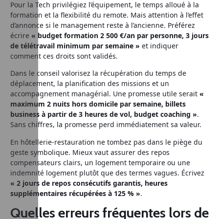
Pour la Tech privilégiez l’équipement, le temps alloué à la
formation et la flexibilité du remote. Mais attention à l’effet
d’annonce si le management reste à l’ancienne. Préférez
écrire
« budget formation 2 500 €/an par personne, 3 jours
de télétravail minimum par semaine »
et indiquer
comment ces droits sont validés.
Dans le conseil valorisez la récupération du temps de
déplacement, la planification des missions et un
accompagnement managérial. Une promesse utile serait
«
maximum 2 nuits hors domicile par semaine, billets
business à partir de 3 heures de vol, budget coaching »
.
Sans chiffres, la promesse perd immédiatement sa valeur.
En hôtellerie-restauration ne tombez pas dans le piège du
geste symbolique. Mieux vaut assurer des repos
compensateurs clairs, un logement temporaire ou une
indemnité logement plutôt que des termes vagues. Écrivez
« 2 jours de repos consécutifs garantis, heures
supplémentaires récupérées à 125 % »
.
Quelles erreurs fréquentes lors de