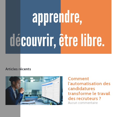
Articles récents
Comment
l’automatisation des
candidatures
transforme le travail
des recruteurs ?
Aucun commentaire