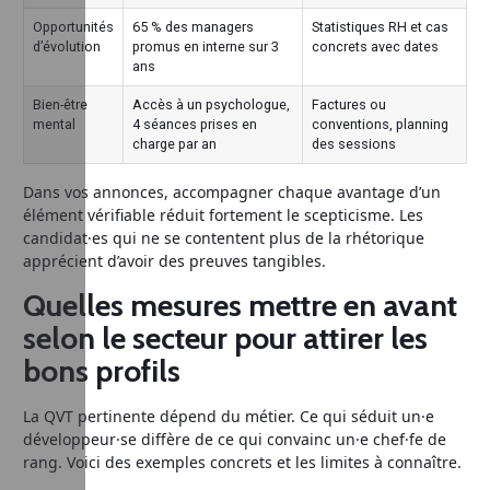
Opportunités
65 % des managers
Statistiques RH et cas
d’évolution
promus en interne sur 3
concrets avec dates
ans
Bien-être
Accès à un psychologue,
Factures ou
mental
4 séances prises en
conventions, planning
charge par an
des sessions
Dans vos annonces, accompagner chaque avantage d’un
élément vérifiable réduit fortement le scepticisme. Les
candidat·es qui ne se contentent plus de la rhétorique
apprécient d’avoir des preuves tangibles.
Quelles mesures mettre en avant
selon le secteur pour attirer les
bons profils
La QVT pertinente dépend du métier. Ce qui séduit un·e
développeur·se diffère de ce qui convainc un·e chef·fe de
rang. Voici des exemples concrets et les limites à connaître.