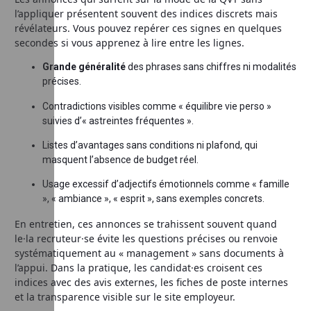
l’appliquer présentent souvent des indices discrets mais
révélateurs. Vous pouvez repérer ces signes en quelques
secondes si vous apprenez à lire entre les lignes.
Grande généralité
des phrases sans chiffres ni modalités
précises.
Contradictions visibles comme « équilibre vie perso »
suivies d’« astreintes fréquentes ».
Listes d’avantages sans conditions ni plafond, qui
masquent l’absence de budget réel.
Usage excessif d’adjectifs émotionnels comme « famille
», « ambiance », « esprit », sans exemples concrets.
En entretien, ces annonces se trahissent souvent quand
le·la recruteur·se évite les questions précises ou renvoie
systématiquement au « management » sans documents à
l’appui. Dans la pratique, les candidat·es croisent ces
indices avec des avis externes, les fiches de poste internes
et la transparence visible sur le site employeur.