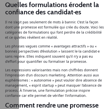
Quelles formulations érodent la
confiance des candidat·es
Il ne s’agit pas seulement de mots à bannir. C’est la façon
dont une promesse est formulée qui crée du doute. Voici les
catégories de formulations qui font perdre de la crédibilité
et ce qu’elles révèlent en réalité.
Les phrases vagues comme « avantages attractifs » ou «
bonnes perspectives d’évolution » laissent le·la candidat·e
sans repère. Elles indiquent souvent qu’il n’y a pas eu
d’effort pour quantifier ou formaliser la promesse.
Les expressions valorisantes mais non chiffrées donnent
l’impression d’un discours marketing. Attention aussi aux
euphémismes : « autonomie » peut vouloir dire absence de
management, « esprit startup » peut masquer l’absence de
process. À l’inverse, une formulation précise inspire
confiance car elle permet de vérifier l’information.
Comment rendre une promesse