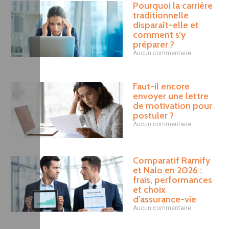
Pourquoi la carrière
traditionnelle
disparaît-elle et
comment s’y
préparer ?
Aucun commentaire
Faut-il encore
envoyer une lettre
de motivation pour
postuler ?
Aucun commentaire
Comparatif Ramify
et Nalo en 2026 :
frais, performances
et choix
d’assurance-vie
Aucun commentaire