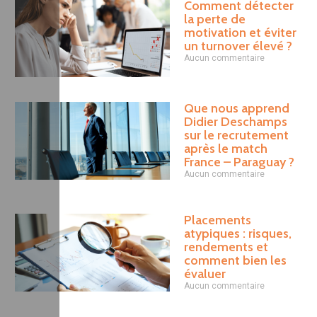
Comment détecter
la perte de
motivation et éviter
un turnover élevé ?
Aucun commentaire
Que nous apprend
Didier Deschamps
sur le recrutement
après le match
France – Paraguay ?
Aucun commentaire
Placements
atypiques : risques,
rendements et
comment bien les
évaluer
Aucun commentaire