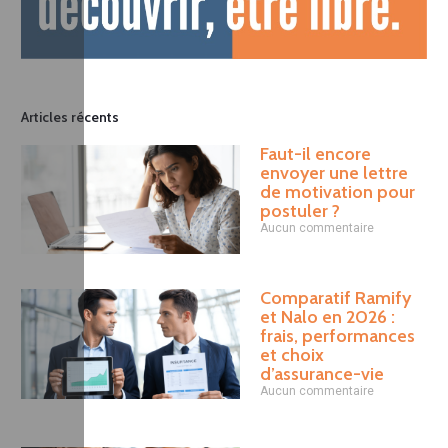
Articles récents
Faut-il encore
envoyer une lettre
de motivation pour
postuler ?
Aucun commentaire
Comparatif Ramify
et Nalo en 2026 :
frais, performances
et choix
d’assurance-vie
Aucun commentaire