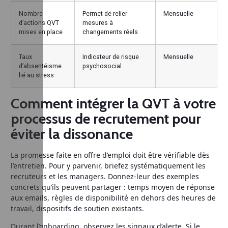
Nombre
Permet de relier
Mensuelle
d’actions QVT
mesures à
mises en place
changements réels
Taux
Indicateur de risque
Mensuelle
d’absentéisme
psychosocial
lié au stress
Comment intégrer la QVT à votre
processus de recrutement pour
éviter la dissonance
La promesse faite en offre d’emploi doit être vérifiable dès
l’entretien. Pour y parvenir, briefez systématiquement les
recruteurs et les managers. Donnez-leur des exemples
concrets qu’ils peuvent partager : temps moyen de réponse
aux emails, règles de disponibilité en dehors des heures de
travail, dispositifs de soutien existants.
Durant l’onboarding, observez les signaux d’alerte. Si le