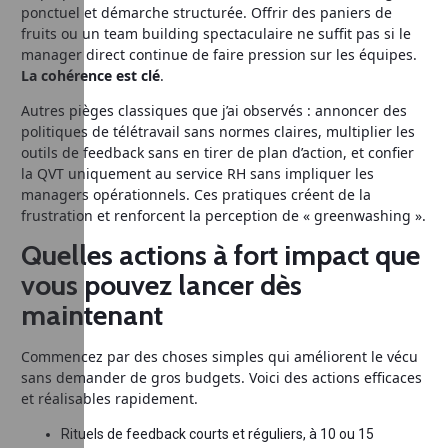
ponctuel et démarche structurée. Offrir des paniers de
fruits ou un team building spectaculaire ne suffit pas si le
manager direct continue de faire pression sur les équipes.
La cohérence est clé
.
Autres pièges classiques que j’ai observés : annoncer des
politiques de télétravail sans normes claires, multiplier les
outils de feedback sans en tirer de plan d’action, et confier
la QVT uniquement au service RH sans impliquer les
managers opérationnels. Ces pratiques créent de la
frustration et renforcent la perception de « greenwashing ».
Quelles actions à fort impact que
vous pouvez lancer dès
maintenant
Commencez par des choses simples qui améliorent le vécu
sans demander de gros budgets. Voici des actions efficaces
et réalisables rapidement.
Rituels de feedback courts et réguliers, à 10 ou 15