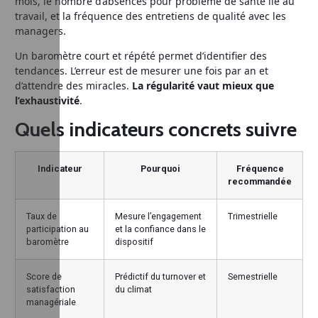
mois, le nombre d’absences pour problème de santé lié au
travail, et la fréquence des entretiens de qualité avec les
managers.
Un baromètre court et répété permet d’identifier des
tendances. L’erreur est de mesurer une fois par an et
d’attendre des miracles.
La régularité vaut mieux que
l’exhaustivité
.
Quels indicateurs concrets suivre
Indicateur
Pourquoi
Fréquence
recommandée
Taux de
Mesure l’engagement
Trimestrielle
participation au
et la confiance dans le
baromètre
dispositif
Score de
Prédictif du turnover et
Semestrielle
satisfaction
du climat
managériale