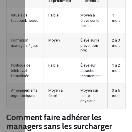
approximatif
attendu
Rituels de
Faible
Moyen à
1
feedback hebdo
élevé sur le
mois
climat
Formation
Moyen
Élevé sur la
2 à 3
managers 1 jour
prévention
mois
RPS
Politique de
Faible
Élevé sur
1 à 2
télétravail
attraction
mois
formalisée
recrutement
Aménagements
Moyen à
Moyen sur
3 à 6
ergonomiques
élevé
santé
mois
physique
Comment faire adhérer les
managers sans les surcharger