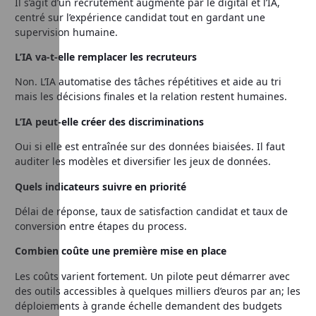
Il s’agit d’un recrutement augmenté par le digital et l’IA,
centré sur l’expérience candidat tout en gardant une
supervision humaine.
L’IA va‑t‑elle remplacer les recruteurs
Non. L’IA automatise des tâches répétitives et aide au tri
mais les décisions finales et la relation restent humaines.
L’IA peut‑elle créer des discriminations
Oui si elle est entraînée sur des données biaisées. Il faut
auditer les modèles et diversifier les jeux de données.
Quels indicateurs suivre en priorité
Délai de réponse, taux de satisfaction candidat et taux de
conversion entre étapes du process.
Combien coûte une première mise en place
Les coûts varient fortement. Un pilote peut démarrer avec
des outils accessibles à quelques milliers d’euros par an; les
déploiements à grande échelle demandent des budgets