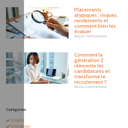
Placements
atypiques : risques,
rendements et
comment bien les
évaluer
Aucun commentaire
Comment la
génération Z
réinvente les
candidatures et
transforme le
recrutement ?
Aucun commentaire
Catégories
Emploi
Entreprise