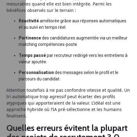
mesurables quand elle est bien intégrée. Parmi les
bénéfices observés sur le terrain :
Réactivité
améliorée grâce aux réponses automatiques
et au suivi en temps réel.
Pertinence
des candidatures augmentée via un meilleur
matching compétences-poste.
Temps passé
par recruteur redirigé vers les entretiens à
valeur ajoutée.
Personnalisation
des messages selon le profil et le
parcours du candidat.
Attention toutefois à ne pas confondre vitesse et qualité. Un
tri automatique trop agressif peut écarter des profils
atypiques qui apporteraient de la valeur. L’idéal est une
approche hybride où l’IA pré-sélectionne et les humains
finalisent.
Quelles erreurs évitent la plupart
des projets de recrutement 3.0