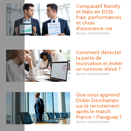
Comparatif Ramify
et Nalo en 2026 :
frais, performances
et choix
d’assurance-vie
Aucun commentaire
Comment détecter
la perte de
motivation et éviter
un turnover élevé ?
Aucun commentaire
Que nous apprend
Didier Deschamps
sur le recrutement
après le match
France – Paraguay ?
Aucun commentaire