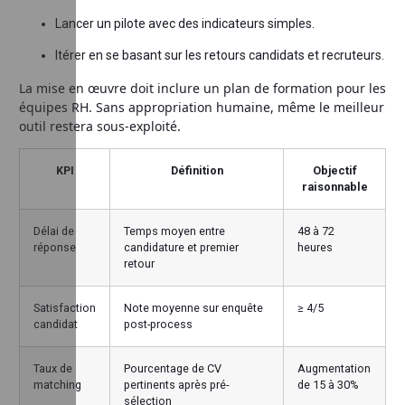
Lancer un pilote avec des indicateurs simples.
Itérer en se basant sur les retours candidats et recruteurs.
La mise en œuvre doit inclure un plan de formation pour les
équipes RH. Sans appropriation humaine, même le meilleur
outil restera sous-exploité.
KPI
Définition
Objectif
raisonnable
Délai de
Temps moyen entre
48 à 72
réponse
candidature et premier
heures
retour
Satisfaction
Note moyenne sur enquête
≥ 4/5
candidat
post-process
Taux de
Pourcentage de CV
Augmentation
matching
pertinents après pré-
de 15 à 30%
sélection