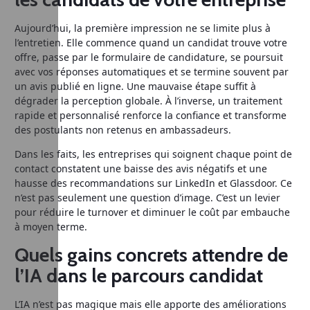
Aujourd’hui, la première impression ne se limite plus à
l’entretien. Elle commence quand un candidat trouve votre
offre, passe par le formulaire de candidature, se poursuit
avec vos réponses automatiques et se termine souvent par
un avis publié en ligne. Une mauvaise étape suffit à
dégrader la perception globale. À l’inverse, un traitement
rapide et personnalisé renforce la confiance et transforme
des postulants non retenus en ambassadeurs.
Dans les faits, les entreprises qui soignent chaque point de
contact constatent une baisse des avis négatifs et une
hausse des recommandations sur LinkedIn et Glassdoor. Ce
n’est pas seulement une question d’image. C’est un levier
pour réduire le turnover et diminuer le coût par embauche
à moyen terme.
Quels gains concrets attendre de
l’IA dans le parcours candidat
L’IA n’est pas magique mais elle apporte des améliorations