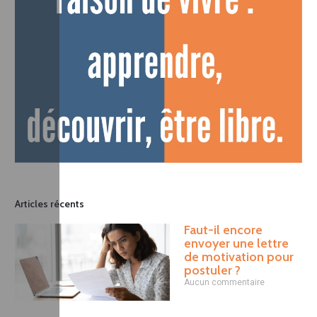
Articles récents
Faut-il encore
envoyer une lettre
de motivation pour
postuler ?
Aucun commentaire